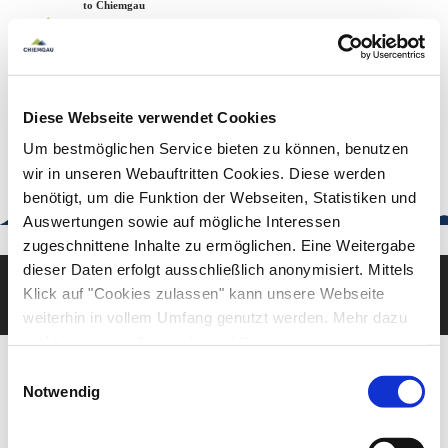
Zum
Zur
Zum
Welcome to Chiemgau
Back to the home page
Inhalt
Suche
Footer
Chiemgau Tourismus
Seuffertstraße 12
83278 Traunstein
Diese Webseite verwendet Cookies
urlaub@chiemgau.bayern
+49 (861) 988 231-20
Um bestmöglichen Service bieten zu können, benutzen
wir in unseren Webauftritten Cookies. Diese werden
benötigt, um die Funktion der Webseiten, Statistiken und
Auswertungen sowie auf mögliche Interessen
Good to know
zugeschnittene Inhalte zu ermöglichen. Eine Weitergabe
dieser Daten erfolgt ausschließlich anonymisiert. Mittels
Klick auf "Cookies zulassen" kann unsere Webseite
Deutsch
English
weiterhin in vollem Umfang genutzt werden. Mehr dazu
steht in unserer
Datenschutzerklärung
.
Alle Daten zu unserem Unternehmen sind im
Impressum
Einwilligungsauswahl
gelistet.
Notwendig