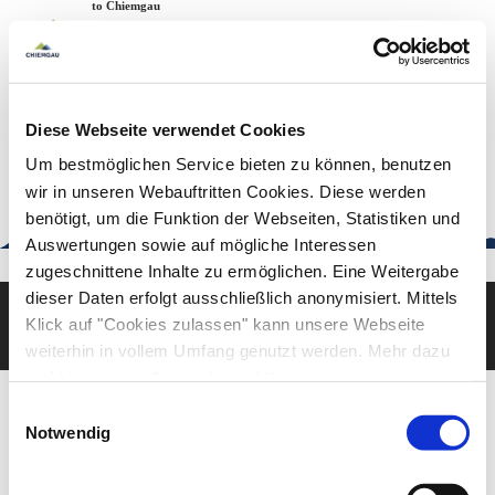
Zum
Zur
Zum
Welcome to Chiemgau
Back to the home page
Inhalt
Suche
Footer
Chiemgau Tourismus
Seuffertstraße 12
83278 Traunstein
Diese Webseite verwendet Cookies
urlaub@chiemgau.bayern
+49 (861) 988 231-20
Um bestmöglichen Service bieten zu können, benutzen
wir in unseren Webauftritten Cookies. Diese werden
benötigt, um die Funktion der Webseiten, Statistiken und
Auswertungen sowie auf mögliche Interessen
Good to know
zugeschnittene Inhalte zu ermöglichen. Eine Weitergabe
dieser Daten erfolgt ausschließlich anonymisiert. Mittels
Klick auf "Cookies zulassen" kann unsere Webseite
Deutsch
English
weiterhin in vollem Umfang genutzt werden. Mehr dazu
steht in unserer
Datenschutzerklärung
.
Alle Daten zu unserem Unternehmen sind im
Impressum
Einwilligungsauswahl
gelistet.
Notwendig