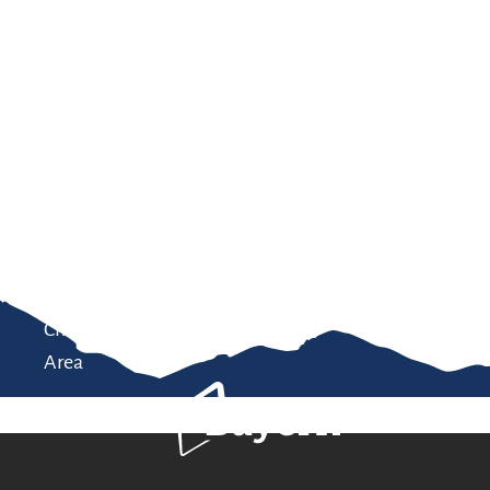
Service
modation
Weather
 Chiemgau
Order
brochures
 the farm
Towns in the
Chiemgau-
Area
Bavaria Tourism
Contact