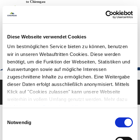
Zum
Zur
Zum
Welcome to Chiemgau
Back to the home page
Inhalt
Suche
Footer
Chiemgau Tourismus
Seuffertstraße 12
83278 Traunstein
Diese Webseite verwendet Cookies
urlaub@chiemgau.bayern
+49 (861) 988 231-20
Um bestmöglichen Service bieten zu können, benutzen
wir in unseren Webauftritten Cookies. Diese werden
benötigt, um die Funktion der Webseiten, Statistiken und
Auswertungen sowie auf mögliche Interessen
Good to know
zugeschnittene Inhalte zu ermöglichen. Eine Weitergabe
dieser Daten erfolgt ausschließlich anonymisiert. Mittels
Klick auf "Cookies zulassen" kann unsere Webseite
Deutsch
English
weiterhin in vollem Umfang genutzt werden. Mehr dazu
steht in unserer
Datenschutzerklärung
.
Alle Daten zu unserem Unternehmen sind im
Impressum
Einwilligungsauswahl
gelistet.
Notwendig