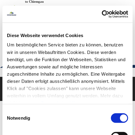
Zum
Zur
Zum
Welcome to Chiemgau
Back to the home page
Inhalt
Suche
Footer
Chiemgau Tourismus
Seuffertstraße 12
83278 Traunstein
Diese Webseite verwendet Cookies
urlaub@chiemgau.bayern
+49 (861) 988 231-20
Um bestmöglichen Service bieten zu können, benutzen
wir in unseren Webauftritten Cookies. Diese werden
benötigt, um die Funktion der Webseiten, Statistiken und
Auswertungen sowie auf mögliche Interessen
Good to know
zugeschnittene Inhalte zu ermöglichen. Eine Weitergabe
dieser Daten erfolgt ausschließlich anonymisiert. Mittels
Klick auf "Cookies zulassen" kann unsere Webseite
Deutsch
English
weiterhin in vollem Umfang genutzt werden. Mehr dazu
steht in unserer
Datenschutzerklärung
.
Alle Daten zu unserem Unternehmen sind im
Impressum
Einwilligungsauswahl
gelistet.
Notwendig