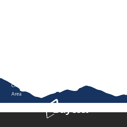
Service
modation
Weather
 Chiemgau
Order
brochures
 the farm
Towns in the
Chiemgau-
Area
Bavaria Tourism
Contact