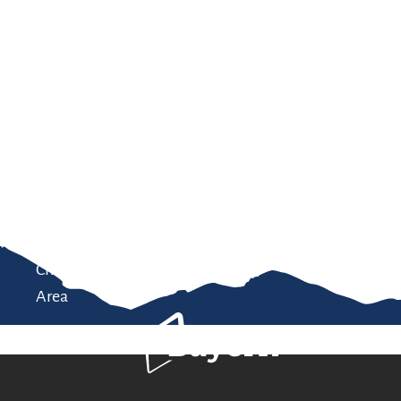
Service
modation
Weather
 Chiemgau
Order
brochures
 the farm
Towns in the
Chiemgau-
Area
Bavaria Tourism
Contact