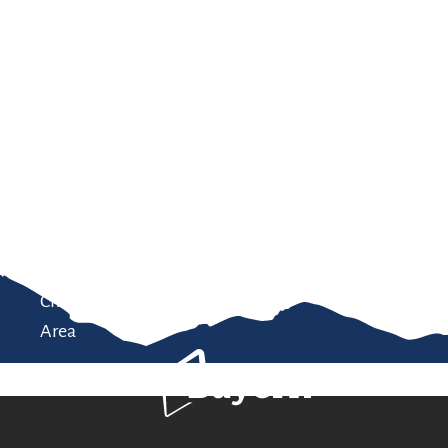
Service
modation
Weather
 Chiemgau
Order
brochures
 the farm
Towns in the
Chiemgau-
Area
Bavaria Tourism
Contact