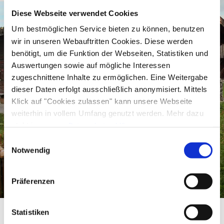
Diese Webseite verwendet Cookies
excursion destination for the whole family: there
Um bestmöglichen Service bieten zu können, benutzen
is an age-appropriate museum guide and a
wir in unseren Webauftritten Cookies. Diese werden
treasure hunt for children that they can embark
benötigt, um die Funktion der Webseiten, Statistiken und
on. If the little ones are also part of the party,
Auswertungen sowie auf mögliche Interessen
handcarts are available to borrow.
zugeschnittene Inhalte zu ermöglichen. Eine Weitergabe
dieser Daten erfolgt ausschließlich anonymisiert. Mittels
The Museumsstüberl and the shop are there for
Klick auf "Cookies zulassen" kann unsere Webseite
you to stop off during or after your visit to the
weiterhin in vollem Umfang genutzt werden. Mehr dazu
steht in unserer
Datenschutzerklärung
.
museum.
Alle Daten zu unserem Unternehmen sind im
Impressum
Einwilligungsauswahl
Information on the current prices is available
gelistet.
Notwendig
here:
https://www.bhm-amerang.de
↗
Präferenzen
Statistiken