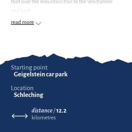
foot over the mountain trail to the Weitlahner
and back.
read more
Starting point
Geigelstein car park
Location
Schleching
distance
12.2
kilometres