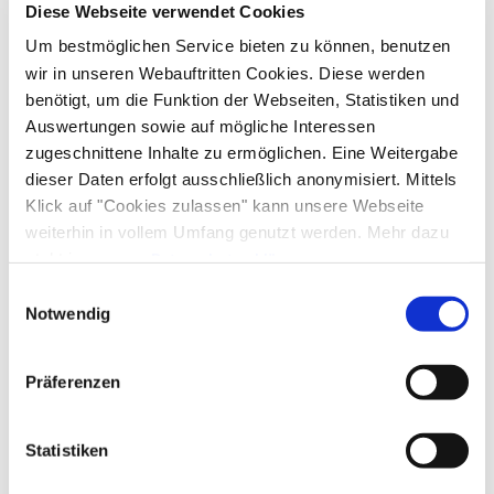
Diese Webseite verwendet Cookies
Um bestmöglichen Service bieten zu können, benutzen
wir in unseren Webauftritten Cookies. Diese werden
benötigt, um die Funktion der Webseiten, Statistiken und
Auswertungen sowie auf mögliche Interessen
zugeschnittene Inhalte zu ermöglichen. Eine Weitergabe
dieser Daten erfolgt ausschließlich anonymisiert. Mittels
Klick auf "Cookies zulassen" kann unsere Webseite
weiterhin in vollem Umfang genutzt werden. Mehr dazu
steht in unserer
Datenschutzerklärung
.
Alle Daten zu unserem Unternehmen sind im
Impressum
Einwilligungsauswahl
gelistet.
Notwendig
Präferenzen
Statistiken