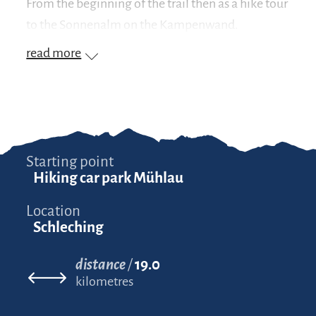
From the beginning of the trail then as a hike tour
to the Sonnenalm on the Kampenwand.
read more
Starting point
Hiking car park Mühlau
Location
Schleching
distance
19.0
kilometres