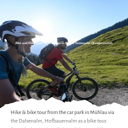
Zum
Zur
Zum
Inhalt
Suche
Footer
Bike and Hike-Tour via Hofbauern-Alm to Sonnenalm (Kampenwand)
TOUR
Hike & bike tour from the car park in Mühlau via
the Dalsenalm, Hofbauernalm as a bike tour.