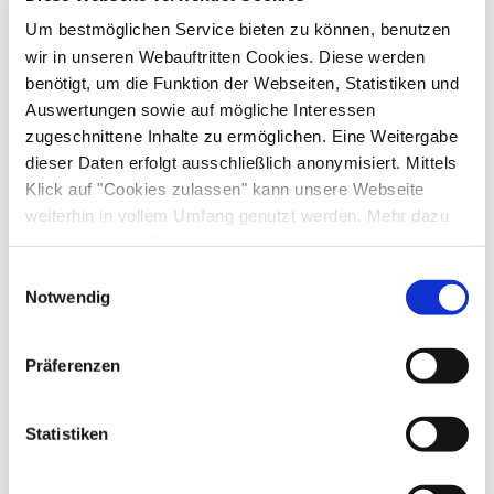
Um bestmöglichen Service bieten zu können, benutzen
wir in unseren Webauftritten Cookies. Diese werden
benötigt, um die Funktion der Webseiten, Statistiken und
Auswertungen sowie auf mögliche Interessen
zugeschnittene Inhalte zu ermöglichen. Eine Weitergabe
dieser Daten erfolgt ausschließlich anonymisiert. Mittels
Klick auf "Cookies zulassen" kann unsere Webseite
weiterhin in vollem Umfang genutzt werden. Mehr dazu
steht in unserer
Datenschutzerklärung
.
Alle Daten zu unserem Unternehmen sind im
Impressum
Einwilligungsauswahl
gelistet.
Notwendig
Präferenzen
Statistiken