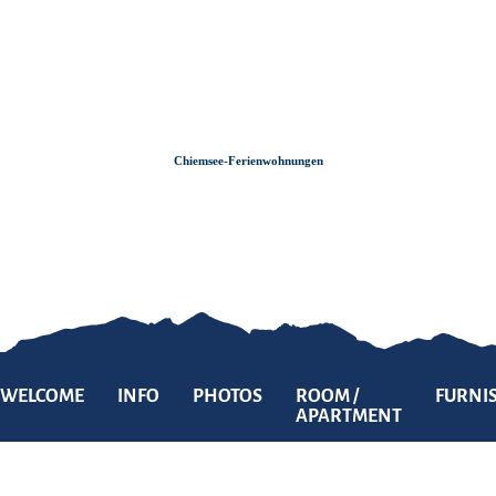
Zum
Zur
Zum
Inhalt
Suche
Footer
Chiemsee-Ferienwohnungen
WELCOME
INFO
PHOTOS
ROOM /
FURNI
APARTMENT