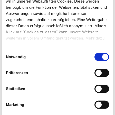
wir in unseren Webauftritten Cookies. Diese werden
benötigt, um die Funktion der Webseiten, Statistiken und
Auswertungen sowie auf mögliche Interessen
zugeschnittene Inhalte zu ermöglichen. Eine Weitergabe
dieser Daten erfolgt ausschließlich anonymisiert. Mittels
Klick auf "Cookies zulassen" kann unsere Webseite
weiterhin in vollem Umfang genutzt werden. Mehr dazu
steht in unserer
Datenschutzerklärung
.
Alle Daten zu unserem Unternehmen sind im
Impressum
Einwilligungsauswahl
gelistet.
Notwendig
Präferenzen
Statistiken
Marketing