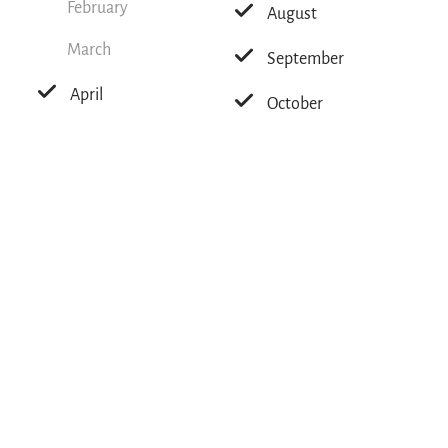
February
August
March
September
April
October
May
November
June
December
Tips for this tour
Highlight: the
Fairy Tale Park in
Marquartstein
↗
with many attractions