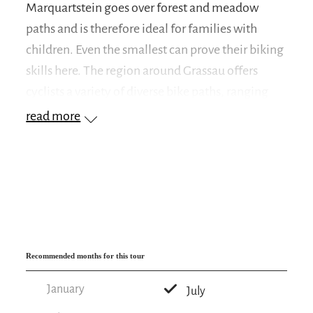
Marquartstein goes over forest and meadow
paths and is therefore ideal for families with
children. Even the smallest can prove their biking
skills here. The region around Grassau offers
cyclists a variety of diverse bike paths, ranging
from picturesque landscapes to idyllic rest spots.
read more
This route is perfect for exploring the Grassau
area together with the whole family and enjoying
beautiful moments together.
Recommended months for this tour
January
July