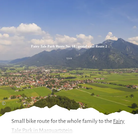
Zum
Zur
Zum
Inhalt
Suche
Footer
Fairy Tale Park Route No. 18 | genial vital Route 2
TOUR
©
Small bike route for the whole family to the
Fairy
Tale Park in Marquartstein
.