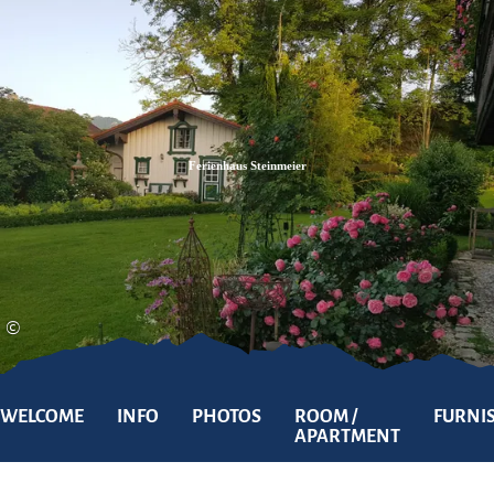
Zum
Zur
Zum
Inhalt
Suche
Footer
Ferienhaus Steinmeier
©
WELCOME
INFO
PHOTOS
ROOM /
FURNI
APARTMENT