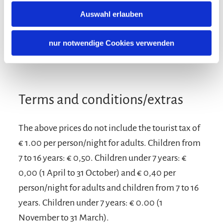
Pets not allowed
Adults only
Auswahl erlauben
Languages
Non-smoking accommodation (all public and private
areas are non-smoking areas)
German
English
nur notwendige Cookies verwenden
Terms and conditions/extras
The above prices do not include the tourist tax of
€ 1.00 per person/night for adults. Children from
7 to 16 years: € 0,50. Children under 7 years: €
0,00 (1 April to 31 October) and € 0,40 per
person/night for adults and children from 7 to 16
years. Children under 7 years: € 0.00 (1
November to 31 March).