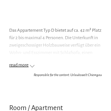
Das Appartement Typ D bietet auf ca. 42 m² Platz
für 2 bis maximal 4 Personen. Die Unterkunft in
zweigeschossiger Holzbauweise verfügt über ein
Wohn- und Esszimmer mit Schlafsofa, einen
separaten Schlafraum mit zwei Betten sowie eine
read more
Kochnische und einen Essplatz. Ergänzt wird die
Ausstattung durch eine kleine Diele, ein Bad mit
Responsible for the content: Urlaubswelt Chiemgau
Wanne/WC sowie eine Loggia bzw. einen Balkon
zum Entspannen.
Room / Apartment