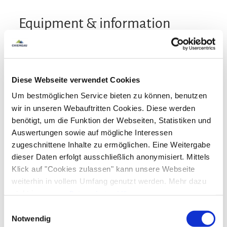
Equipment & information
Arrival and Departure
Diese Webseite verwendet Cookies
Arrival: 16:00 - 18:00
Departure: 08:00 - 10:00
Um bestmöglichen Service bieten zu können, benutzen
wir in unseren Webauftritten Cookies. Diese werden
Services
benötigt, um die Funktion der Webseiten, Statistiken und
Auswertungen sowie auf mögliche Interessen
Free parking
Newspapers
EV charching point
Payment options
zugeschnittene Inhalte zu ermöglichen. Eine Weitergabe
dieser Daten erfolgt ausschließlich anonymisiert. Mittels
Cash only
Klick auf "Cookies zulassen" kann unsere Webseite
Activities
weiterhin in vollem Umfang genutzt werden. Mehr dazu
steht in unserer
Datenschutzerklärung
.
Fishing
Archery
Bike tours
Alle Daten zu unserem Unternehmen sind im
Impressum
Facilities
Einwilligungsauswahl
Golf court (max. 3 km away)
Cross-country skiing
gelistet.
Notwendig