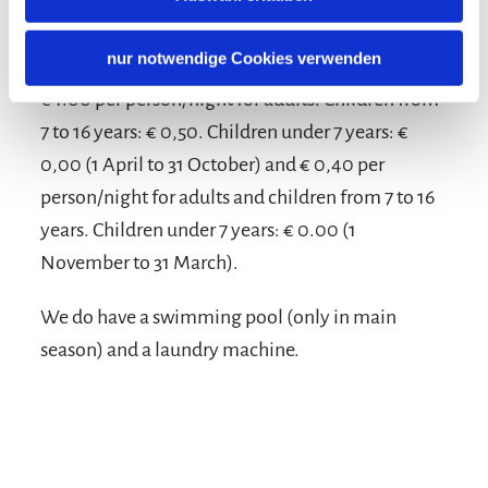
Terms and conditions/extras
nur notwendige Cookies verwenden
The above prices do not include the visitor's tax of
€ 1.00 per person/night for adults. Children from
7 to 16 years: € 0,50. Children under 7 years: €
0,00 (1 April to 31 October) and € 0,40 per
person/night for adults and children from 7 to 16
years. Children under 7 years: € 0.00 (1
November to 31 March).
We do have a swimming pool (only in main
season) and a laundry machine.