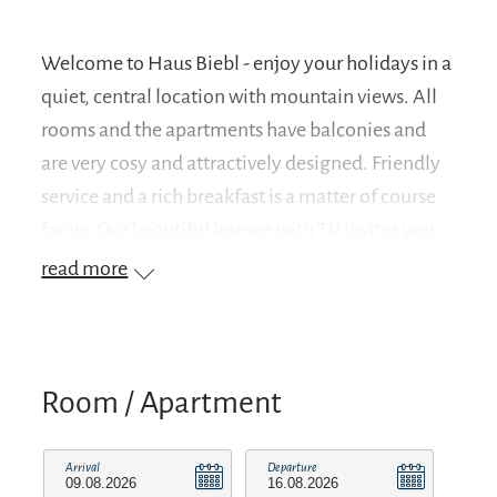
Welcome to Haus Biebl - enjoy your holidays in a
quiet, central location with mountain views. All
rooms and the apartments have balconies and
are very cosy and attractively designed. Friendly
service and a rich breakfast is a matter of course
for us. Our beautiful lounge with TV invites you
to linger. Double room as single room - price on
read more
request!
Room / Apartment
Arrival
Departure