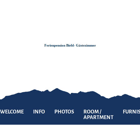
Zum
Zur
Zum
Inhalt
Suche
Footer
Ferienpension Biebl- Gästezimmer
WELCOME
INFO
PHOTOS
ROOM /
FURNI
APARTMENT