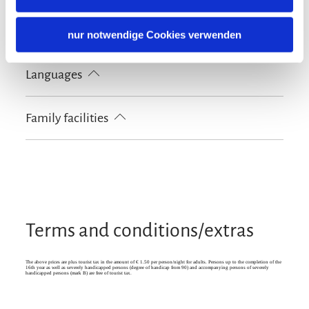
areas are non-smoking areas)
Tourist-Information
Shared spaces
nur notwendige Cookies verwenden
Sunshades
Sun loungers
Terrace
Languages
German
Family facilities
Board games/puzzles
Terms and conditions/extras
The above prices are plus tourist tax in the amount of € 1.50 per person/night for adults. Persons up to the completion of the
16th year as well as severely handicapped persons (degree of handicap from 90) and accompanying persons of severely
handicapped persons (mark B) are free of tourist tax.