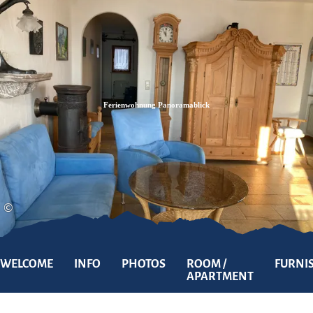
Zum
Zur
Zum
Inhalt
Suche
Footer
Ferienwohnung Panoramablick
©
WELCOME
INFO
PHOTOS
ROOM /
FURNI
APARTMENT