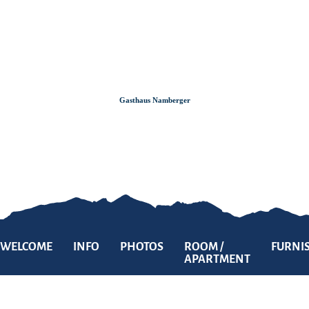
Zum
Zur
Zum
Inhalt
Suche
Footer
Gasthaus Namberger
WELCOME
INFO
PHOTOS
ROOM /
FURNI
APARTMENT