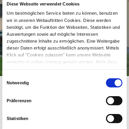
Diese Webseite verwendet Cookies
Um bestmöglichen Service bieten zu können, benutzen
wir in unseren Webauftritten Cookies. Diese werden
benötigt, um die Funktion der Webseiten, Statistiken und
Auswertungen sowie auf mögliche Interessen
zugeschnittene Inhalte zu ermöglichen. Eine Weitergabe
dieser Daten erfolgt ausschließlich anonymisiert. Mittels
Klick auf "Cookies zulassen" kann unsere Webseite
weiterhin in vollem Umfang genutzt werden. Mehr dazu
steht in unserer
Datenschutzerklärung
.
©
Alle Daten zu unserem Unternehmen sind im
Impressum
Einwilligungsauswahl
gelistet.
Notwendig
Präferenzen
Equipment & information
Statistiken
Languages