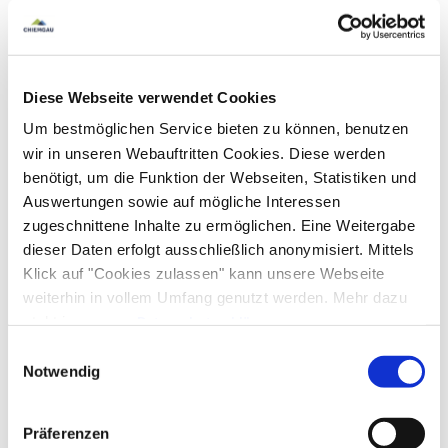
Diese Webseite verwendet Cookies
Um bestmöglichen Service bieten zu können, benutzen
wir in unseren Webauftritten Cookies. Diese werden
benötigt, um die Funktion der Webseiten, Statistiken und
Auswertungen sowie auf mögliche Interessen
zugeschnittene Inhalte zu ermöglichen. Eine Weitergabe
dieser Daten erfolgt ausschließlich anonymisiert. Mittels
Klick auf "Cookies zulassen" kann unsere Webseite
weiterhin in vollem Umfang genutzt werden. Mehr dazu
steht in unserer
Datenschutzerklärung
.
Alle Daten zu unserem Unternehmen sind im
Impressum
Einwilligungsauswahl
gelistet.
Notwendig
Präferenzen