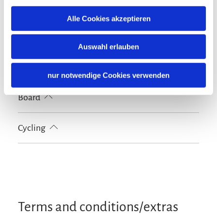
Guidelines
Alle Cookies akzeptieren
Pets not allowed
Languages
Non-smoking accommodation (all public and private
Auswahl erlauben
areas are non-smoking areas)
German
English
French
Family facilities
nur notwendige Cookies verwenden
Books/DVD/Music library for children
Board
Breakfast
Cycling
Lockable bicycle garage
Terms and conditions/extras