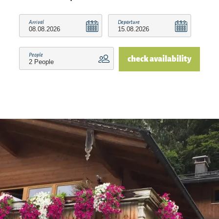
kleine Hundehotel. Hundesitting auf Anfrage ab
55,00 Euro / angefangenem Kalendertag,
Arrival
Departure
Einzelunterricht ab 85,00 Euro 45min. Beides
wenn Kapazitäten frei sind und der Hund
People
check availability
geeignet ist.
Wir freuen uns auf Sie!