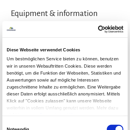
Equipment & information
Arrival and Departure
Arrival: 16:00 - 18:00
Departure: 08:00 - 10:00
Diese Webseite verwendet Cookies
Um bestmöglichen Service bieten zu können, benutzen
Services
wir in unseren Webauftritten Cookies. Diese werden
benötigt, um die Funktion der Webseiten, Statistiken und
Free parking
Fire extinguishers in accomodation
Auswertungen sowie auf mögliche Interessen
Payment options
Parking at the house
zugeschnittene Inhalte zu ermöglichen. Eine Weitergabe
dieser Daten erfolgt ausschließlich anonymisiert. Mittels
Cash only
Activities
Klick auf "Cookies zulassen" kann unsere Webseite
weiterhin in vollem Umfang genutzt werden. Mehr dazu
Bike tours
Golf court (max. 3 km away)
steht in unserer
Datenschutzerklärung
.
Facilities
Alle Daten zu unserem Unternehmen sind im
Impressum
Cross-country skiing
Cycling
Walking tours
Einwilligungsauswahl
gelistet.
Notwendig