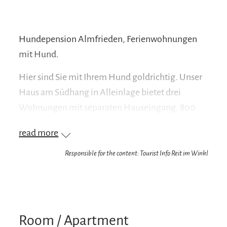
Hundepension Almfrieden, Ferienwohnungen
mit Hund.
Hier sind Sie mit Ihrem Hund goldrichtig. Unser
Haus am Südhang in Alleinlage bietet drei
Wohnungen mit separaten Hauseingang. 800
mtr. vom Ortskern entfernt und nur 2
read more
Gehminuten vom Golfplatz können Sie direkt in
der Natur wandern. Bei Ausflügen können Sie die
Responsible for the content: Tourist Info Reit im Winkl
Betreuung für Ihren Hund buchen und Ihren
Urlaub genießen. Alle Wohnungen habe
Dusche/WC, WLAN, Fernseher und was das Herz
begehrt. Im Anwesen befindet sich auch das
Room / Apartment