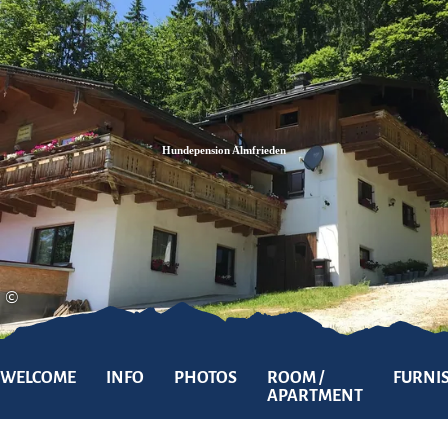
Zum
Zur
Zum
Inhalt
Suche
Footer
Hundepension Almfrieden
©
WELCOME
INFO
PHOTOS
ROOM /
FURNI
APARTMENT