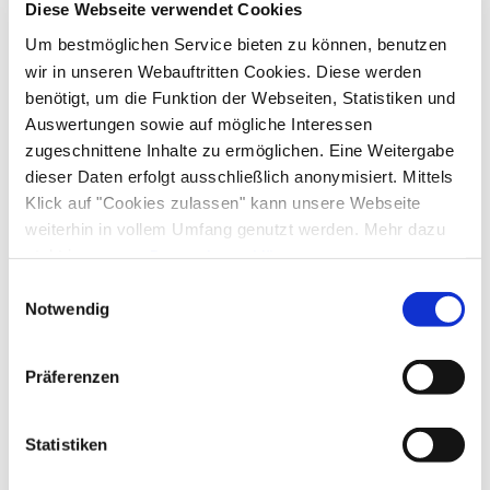
Diese Webseite verwendet Cookies
Um bestmöglichen Service bieten zu können, benutzen
wir in unseren Webauftritten Cookies. Diese werden
benötigt, um die Funktion der Webseiten, Statistiken und
Auswertungen sowie auf mögliche Interessen
zugeschnittene Inhalte zu ermöglichen. Eine Weitergabe
dieser Daten erfolgt ausschließlich anonymisiert. Mittels
Klick auf "Cookies zulassen" kann unsere Webseite
weiterhin in vollem Umfang genutzt werden. Mehr dazu
steht in unserer
Datenschutzerklärung
.
Alle Daten zu unserem Unternehmen sind im
Impressum
Einwilligungsauswahl
gelistet.
Notwendig
Präferenzen
Statistiken