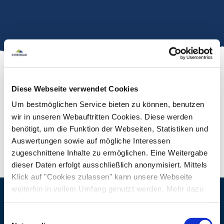
Diese Webseite verwendet Cookies
Um bestmöglichen Service bieten zu können, benutzen
with a DJ in the village Hart near Chieming.
wir in unseren Webauftritten Cookies. Diese werden
read more
benötigt, um die Funktion der Webseiten, Statistiken und
Auswertungen sowie auf mögliche Interessen
zugeschnittene Inhalte zu ermöglichen. Eine Weitergabe
dieser Daten erfolgt ausschließlich anonymisiert. Mittels
Klick auf "Cookies zulassen" kann unsere Webseite
weiterhin in vollem Umfang genutzt werden. Mehr dazu
steht in unserer
Datenschutzerklärung
.
Venue
Alle Daten zu unserem Unternehmen sind im
Impressum
Einwilligungsauswahl