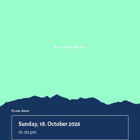
Zum
Zur
Zum
Inhalt
Suche
Footer
Party on Boxing Day
Event dates
Sunday, 18. October 2026
01:00 pm