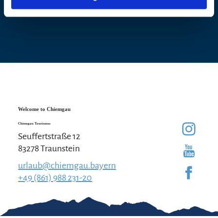
Welcome to Chiemgau
Chiemgau Tourismus
Seuffertstraße 12
83278 Traunstein
urlaub@chiemgau.bayern
+49 (861) 988 231-20
Good to know