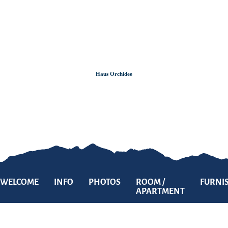
Zum
Zur
Zum
Inhalt
Suche
Footer
Haus Orchidee
WELCOME
INFO
PHOTOS
ROOM /
FURNI
APARTMENT