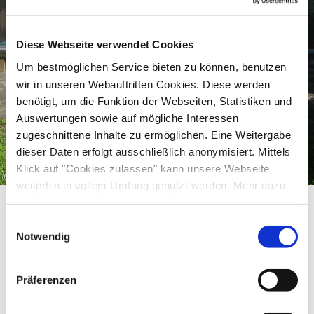
Diese Webseite verwendet Cookies
Um bestmöglichen Service bieten zu können, benutzen
wir in unseren Webauftritten Cookies. Diese werden
benötigt, um die Funktion der Webseiten, Statistiken und
Auswertungen sowie auf mögliche Interessen
zugeschnittene Inhalte zu ermöglichen. Eine Weitergabe
dieser Daten erfolgt ausschließlich anonymisiert. Mittels
Klick auf "Cookies zulassen" kann unsere Webseite
©
weiterhin in vollem Umfang genutzt werden. Mehr dazu
steht in unserer
Datenschutzerklärung
.
Alle Daten zu unserem Unternehmen sind im
Impressum
Einwilligungsauswahl
gelistet.
Notwendig
Präferenzen
Equipment & information