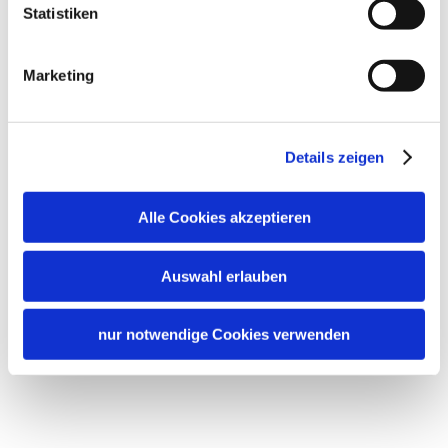
Statistiken
Services
Marketing
Pick-Up from the train station
Lockable bicycle garage
Free parking
Garage
Details zeigen
Shared spaces
Alle Cookies akzeptieren
BBQ facilities
Terrace
Garden
Languages
Auswahl erlauben
German
Guidelines
nur notwendige Cookies verwenden
Children welcome
Non-smoking accommodation (all public and private
areas are non-smoking areas)