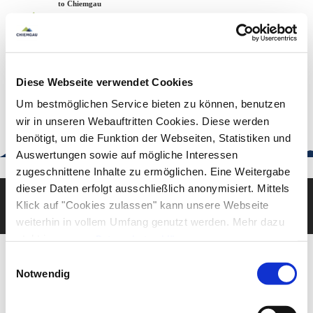
Zum
Zur
Zum
Welcome to Chiemgau
Back to the home page
Inhalt
Suche
Footer
Chiemgau Tourismus
Seuffertstraße 12
83278 Traunstein
Diese Webseite verwendet Cookies
urlaub@chiemgau.bayern
+49 (861) 988 231-20
Um bestmöglichen Service bieten zu können, benutzen
wir in unseren Webauftritten Cookies. Diese werden
benötigt, um die Funktion der Webseiten, Statistiken und
Auswertungen sowie auf mögliche Interessen
Good to know
zugeschnittene Inhalte zu ermöglichen. Eine Weitergabe
dieser Daten erfolgt ausschließlich anonymisiert. Mittels
Klick auf "Cookies zulassen" kann unsere Webseite
Deutsch
English
weiterhin in vollem Umfang genutzt werden. Mehr dazu
steht in unserer
Datenschutzerklärung
.
Alle Daten zu unserem Unternehmen sind im
Impressum
Einwilligungsauswahl
gelistet.
Notwendig