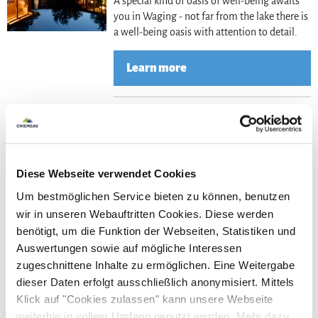
A special kind of oasis of well-being awaits
you in Waging - not far from the lake there is
a well-being oasis with attention to detail.
Learn more
Lea
Chiemgau thermal baths Bad
Endorf
Diese Webseite verwendet Cookies
Bad Endorf
Um bestmöglichen Service bieten zu können, benutzen
Immerse, enjoy, let go. In any weather. Inside
wir in unseren Webauftritten Cookies. Diese werden
and outside.
benötigt, um die Funktion der Webseiten, Statistiken und
Auswertungen sowie auf mögliche Interessen
Learn more
zugeschnittene Inhalte zu ermöglichen. Eine Weitergabe
dieser Daten erfolgt ausschließlich anonymisiert. Mittels
Klick auf "Cookies zulassen" kann unsere Webseite
Lea
Badepark Inzell
weiterhin in vollem Umfang genutzt werden. Mehr dazu