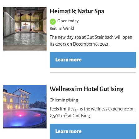
Lea
Heimat & Natur Spa
Open today
Reit im Winkl
The new day spa at Gut Steinbach will open
its doors on December 16, 2021.
Learn more
Lea
Wellness im Hotel Gut Ising
Chieming/Ising
Feels limitless - is the wellness experience on
2,500 m² at Gut Ising.
Learn more