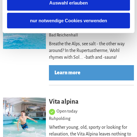
Auswahl erlauben
Lea
Rupertus Therme Bad
Reichenhall
nur notwendige Cookies verwenden
Open today
Bad Reichenhall
Breathe the Alps, see salt - the other way
around? In the Rupertustherme, Wohl
rhymes with Sol... -bath and -sauna!
Learn more
Lea
Vita alpina
Open today
Ruhpolding
Whether young, old, sporty or looking for
relaxation, the Vita Alpina leaves nothing to