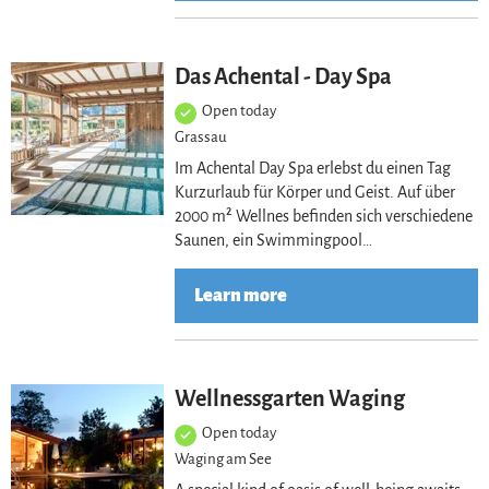
Lea
Das Achental - Day Spa
Open today
Grassau
Im Achental Day Spa erlebst du einen Tag
Kurzurlaub für Körper und Geist. Auf über
2000 m² Wellnes befinden sich verschiedene
Saunen, ein Swimmingpool…
Learn more
Lea
Wellnessgarten Waging
Open today
Waging am See