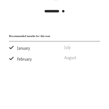
Recommended months for this tour
July
January
August
February
September
March
October
April
November
May
December
June