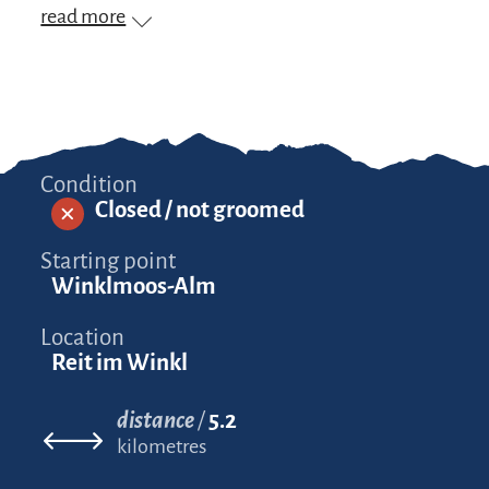
read more
Condition
Closed / not groomed
Starting point
Winklmoos-Alm
Location
Reit im Winkl
distance
5.2
kilometres