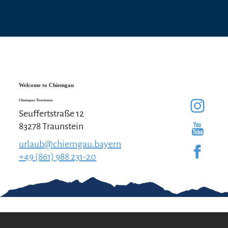
Welcome to Chiemgau
Chiemgau Tourismus
Seuffertstraße 12
83278 Traunstein
urlaub@chiemgau.bayern
+49 (861) 988 231-20
Good to know