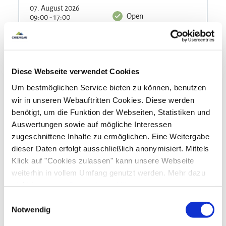
07. August 2026
Open
09:00 - 17:00
Tomorrow
08. August 2026
Open
09:00 - 17:00
The day after tomorrow
Diese Webseite verwendet Cookies
09. August 2026
Um bestmöglichen Service bieten zu können, benutzen
Open
09:00 - 17:00
wir in unseren Webauftritten Cookies. Diese werden
Monday
benötigt, um die Funktion der Webseiten, Statistiken und
10. August 2026
Auswertungen sowie auf mögliche Interessen
Open
09:00 - 17:00
zugeschnittene Inhalte zu ermöglichen. Eine Weitergabe
Tuesday
dieser Daten erfolgt ausschließlich anonymisiert. Mittels
11. August 2026
Klick auf "Cookies zulassen" kann unsere Webseite
Open
09:00 - 17:00
weiterhin in vollem Umfang genutzt werden. Mehr dazu
Wednesday
steht in unserer
Datenschutzerklärung
.
Alle Daten zu unserem Unternehmen sind im
Impressum
12. August 2026
Einwilligungsauswahl
Open
09:00 - 17:00
gelistet.
Notwendig
Thursday