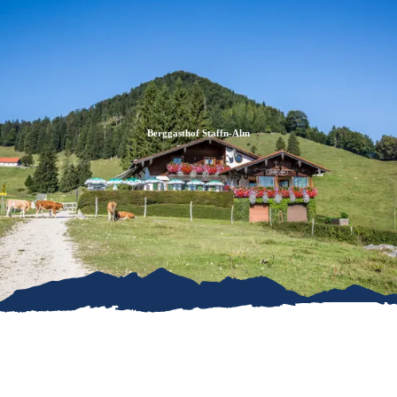
Zum
Zur
Zum
Inhalt
Suche
Footer
Berggasthof Staffn-Alm