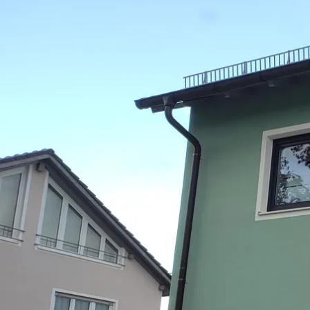
Acti
Hik
Bik
Lak
exp
Acti
Gol
Par