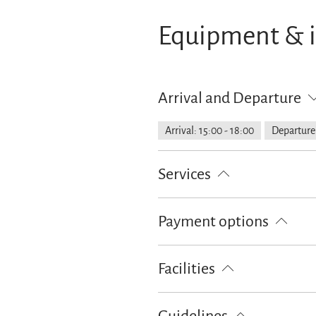
Equipment & 
Arrival and Departure
Arrival: 15:00 - 18:00
Departure:
Services
Public transport nearby
Parking
Payment options
Cash only
Facilities
Free WI-FI (in the whole accomoda