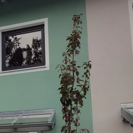
Service
modation
Weather
 Chiemgau
Order
brochures
 the farm
Towns in the
Chiemgau-
Area
Contact