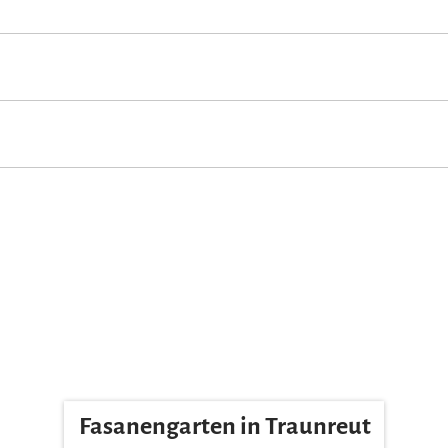
 accommodation (all public and private areas are non-smoking areas)
D/Music library for children
Kids carrier backpack for hire
Free co
Fasanengarten in Traunreut