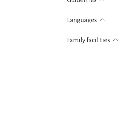
Guidelines
Children welcome
Non-smoking
Languages
German
English
Family facilities
Board games/puzzles
Books/DV