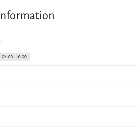
information
 08:00 - 10:00
 at the house
On-street parking
tion)