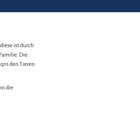
diese ist durch
Familie. Die
 qm den Tieren
nn die