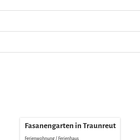
erunterkunft (Alle öffentlichen und privaten Bereiche sind Nichtraucher
s, Musik für Kinder
Kinderkraxe zum Leihen
Kostenfreies Babybet
Fasanengarten in Traunreut
Ferienwohnung / Ferienhaus