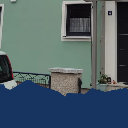
refreiheit im
mgau
gau G'schichten