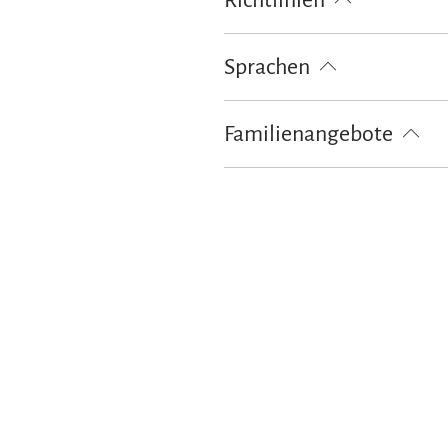
Richtlinien
Kinder willkommen
Nichtrauch
Sprachen
Deutsch
Englisch
Familienangebote
Brettspiele/Puzzle
Bücher, DVD