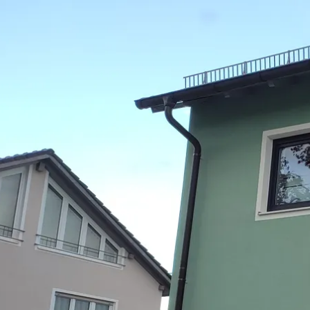
Aktivitäten im Chiemgau
Leben & 
Wandern & Gipfelglück
Veran
Radfahren &
Sehen
Mountainbiken
& Aus
Chiemsee & Wassererlebn
Tradit
Aktivitäten für die Familie
Projek
Winter
Orte 
Golfen
Karri