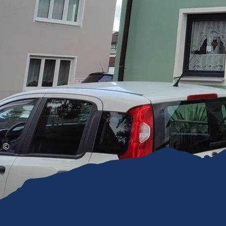
Gleitschirmfliegen &
Barrie
Luftsport
Chie
Interaktive Vollbildkarte
Chiem
©