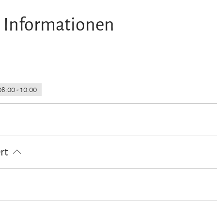
 Informationen
08:00 - 10:00
atz am Haus
Parkplätze an der Straße
Ort
en Unterkunft)