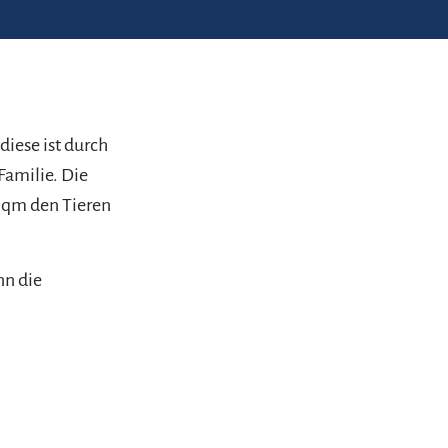
diese ist durch
Familie. Die
 qm den Tieren
nn die