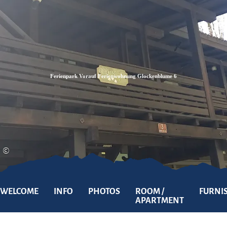
Zum
Zur
Zum
Inhalt
Suche
Footer
Ferienpark Vorauf Ferienwohnung Glockenblume 6
©
WELCOME
INFO
PHOTOS
ROOM /
FURNI
APARTMENT