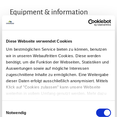
Equipment & information
Arrival and Departure
Diese Webseite verwendet Cookies
Arrival: 16:00 - 18:00
Departure: 08:00 - 10:00
Um bestmöglichen Service bieten zu können, benutzen
wir in unseren Webauftritten Cookies. Diese werden
Services
benötigt, um die Funktion der Webseiten, Statistiken und
Auswertungen sowie auf mögliche Interessen
Free parking
Fire extinguishers in accomodation
Payment options
zugeschnittene Inhalte zu ermöglichen. Eine Weitergabe
Newspapers
EV charching point
dieser Daten erfolgt ausschließlich anonymisiert. Mittels
Cash only
Klick auf "Cookies zulassen" kann unsere Webseite
Activities
weiterhin in vollem Umfang genutzt werden. Mehr dazu
steht in unserer
Datenschutzerklärung
.
Fishing
Archery
Bike tours
Alle Daten zu unserem Unternehmen sind im
Impressum
Facilities
Einwilligungsauswahl
Golf court (max. 3 km away)
Cross-country skiing
gelistet.
Notwendig