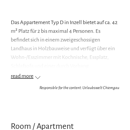
Das Appartement Typ D in Inzell bietet auf ca. 42
m² Platz für 2 bis maximal 4 Personen. Es
befindet sich in einem zweigeschossigen
Landhaus in Holzbauweise und verfügt über ein
Wohn-/Esszimmer mit Kochnische, Essplatz,
Schlafsofa und einer durch Vorhang
abgetrennten Schlafnische mit zwei Betten. Ein
read more
Bad mit Dusche/WC, eine kleine Diele und ein
Responsible for the content: Urlaubswelt Chiemgau
Balkon ergänzen die Wohnung.
Room / Apartment