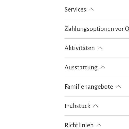
Services
kostenloser Parkplatz
Feuerlösc
Zahlungsoptionen vor 
Ausschließlich Barzahlung
Aktivitäten
Angeln
Bogenschießen
Fah
Ausstattung
Tennisplatz
Tischtennis
Tou
Spielplatz
kostenloses W-LAN (
Familienangebote
Kinderspielplatz
Schlittenverle
Frühstück
Brötchenservice
Richtlinien