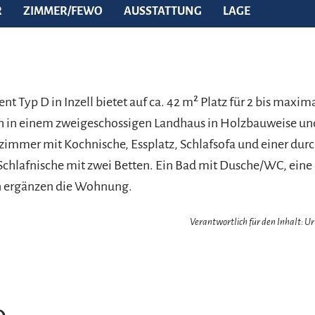
R
ZIMMER/FEWO
AUSSTATTUNG
LAGE
t Typ D in Inzell bietet auf ca. 42 m² Platz für 2 bis maxim
ch in einem zweigeschossigen Landhaus in Holzbauweise un
immer mit Kochnische, Essplatz, Schlafsofa und einer dur
chlafnische mit zwei Betten. Ein Bad mit Dusche/WC, eine 
n ergänzen die Wohnung.
Verantwortlich für den Inhalt: 