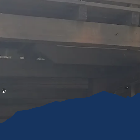
Gleitschirmfliegen &
Barrie
Luftsport
Chie
Interaktive Vollbildkarte
Chiem
©