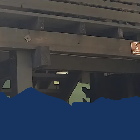
refreiheit im
mgau
gau G'schichten