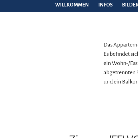
WILLKOMMEN
INFOS
BILDE
Das Appartemen
Es befindet si
ein Wohn-/Essz
abgetrennten S
und ein Balko