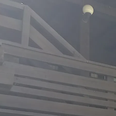
Aktivitäten im Chiemgau
Leben & 
Wandern & Gipfelglück
Veran
Radfahren &
Sehen
Mountainbiken
& Aus
Chiemsee & Wassererlebn
Tradit
Aktivitäten für die Familie
Projek
Winter
Orte 
Golfen
Karri