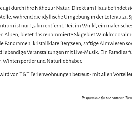
eugt durch ihre Nähe zur Natur: Direkt am Haus befindet si
stelle, während die idyllische Umgebung in der Loferau zu
ntrum ist nur 1,5 km entfernt. Reit im Winkl, ein malerische
en Alpen, bietet das renommierte Skigebiet Winklmoosalm-
 Panoramen, kristallklare Bergseen, saftige Almwiesen so
d lebendige Veranstaltungen mit Live-Musik. Ein Paradies f
 Wintersportler und Naturliebhaber.
rd von T&T Ferienwohnungen betreut - mit allen Vorteilen 
Responsible for the content: Tour