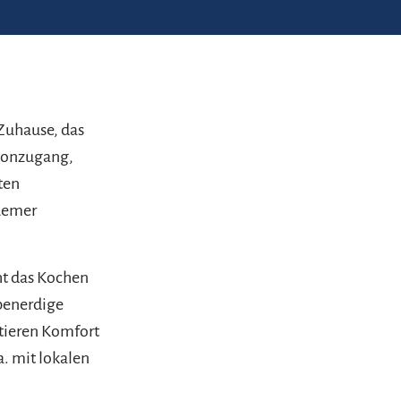
Zuhause, das
lkonzugang,
ten
quemer
ht das Kochen
benerdige
ntieren Komfort
a. mit lokalen