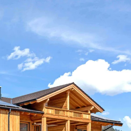
Service
modation
Weather
 Chiemgau
Order
brochures
 the farm
Towns in the
Chiemgau-
Area
Contact