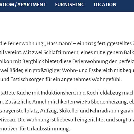
ROOM / APARTMENT
FURNISHING
LOCATION
die Ferienwohnung „Hassmann“ – ein 2025 fertiggestelltes 
il vereint. Mit zwei Schlafzimmern, eines mit eigenem Ba
lkon mit Bergblick bietet diese Ferienwohnung den perfek
Zwei Bäder, ein großzügiger Wohn- und Essbereich mit be
 und Esstisch sorgen für ein angenehmes Wohngefühl.
estattete Küche mit Induktionsherd und Kochfeldabzug mac
. Zusätzliche Annehmlichkeiten wie Fußbodenheizung, e
aragenstellplatz, Aufzug, Skikeller und Fahrradraum gara
iveau. Die Wohnung ist liebevoll eingerichtet und sorgt u.
motiven für Urlaubsstimmung.