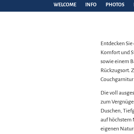
WELCOME
INFO
PHOTOS
Entdecken Sie 
Komfort und St
sowie einem Ba
Rückzugsort. 
Couchgarnitur
Die voll ausg
zum Vergnügen
Duschen, Tiefg
auf höchstem N
eigenen Natur