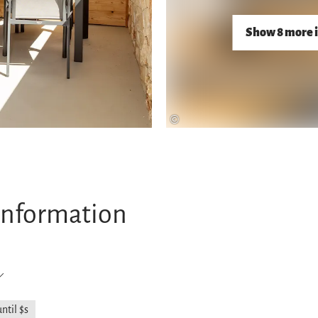
Show 8 more 
©
information
ntil $s