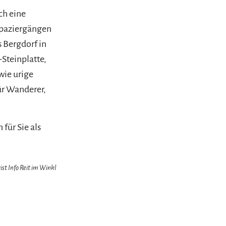
ch eine
 Spaziergängen
s Bergdorf in
Steinplatte,
wie urige
ür Wanderer,
für Sie als
ist Info Reit im Winkl