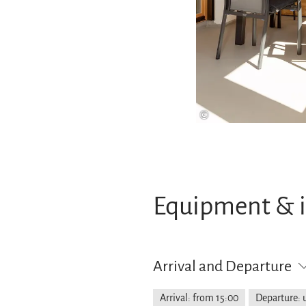
©
Equipment & 
Arrival and Departure
Arrival: from 15:00
Departure: u