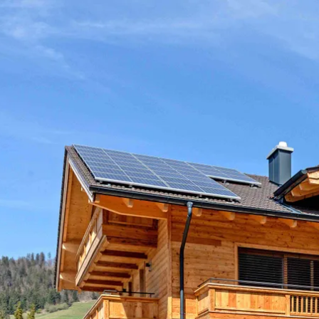
Acti
Hik
Bik
Lak
exp
Acti
Gol
Par