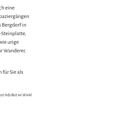
ch eine
 Spaziergängen
s Bergdorf in
Steinplatte,
wie urige
ür Wanderer,
für Sie als
ist Info Reit im Winkl