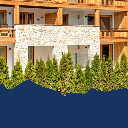
refreiheit im
mgau
gau G'schichten