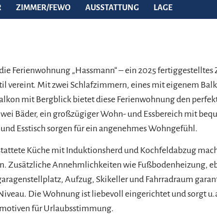
R
ZIMMER/FEWO
AUSSTATTUNG
LAGE
die Ferienwohnung „Hassmann“ – ein 2025 fertiggestelltes 
il vereint. Mit zwei Schlafzimmern, eines mit eigenem Ba
lkon mit Bergblick bietet diese Ferienwohnung den perfek
Zwei Bäder, ein großzügiger Wohn- und Essbereich mit be
 und Esstisch sorgen für ein angenehmes Wohngefühl.
estattete Küche mit Induktionsherd und Kochfeldabzug mac
. Zusätzliche Annehmlichkeiten wie Fußbodenheizung, e
aragenstellplatz, Aufzug, Skikeller und Fahrradraum gara
iveau. Die Wohnung ist liebevoll eingerichtet und sorgt u.
motiven für Urlaubsstimmung.