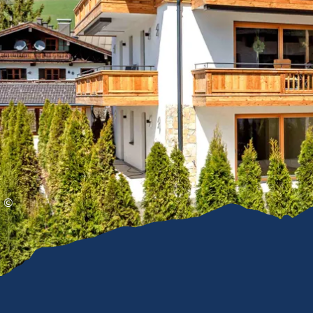
Gleitschirmfliegen &
Barrie
Luftsport
Chie
Interaktive Vollbildkarte
Chiem
©