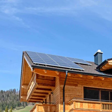
Aktivitäten im Chiemgau
Leben & 
Wandern & Gipfelglück
Veran
Radfahren &
Sehen
Mountainbiken
& Aus
Chiemsee & Wassererlebn
Tradit
Aktivitäten für die Familie
Projek
Winter
Orte 
Golfen
Karri