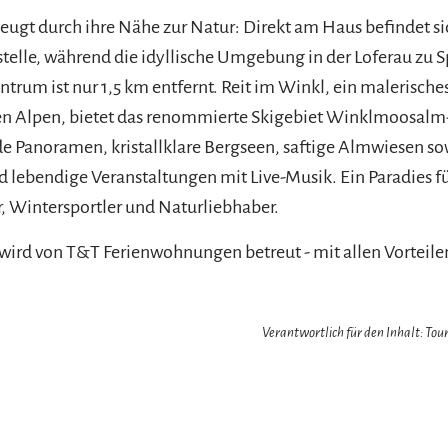
eugt durch ihre Nähe zur Natur: Direkt am Haus befindet si
stelle, während die idyllische Umgebung in der Loferau zu
ntrum ist nur 1,5 km entfernt. Reit im Winkl, ein malerische
en Alpen, bietet das renommierte Skigebiet Winklmoosalm-
 Panoramen, kristallklare Bergseen, saftige Almwiesen so
d lebendige Veranstaltungen mit Live-Musik. Ein Paradies f
 Wintersportler und Naturliebhaber.
rd von T&T Ferienwohnungen betreut - mit allen Vorteilen 
Verantwortlich für den Inhalt: Tour