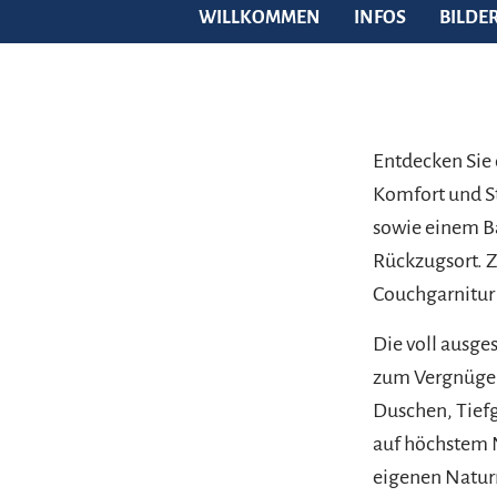
WILLKOMMEN
INFOS
BILDE
Entdecken Sie 
Komfort und St
sowie einem Ba
Rückzugsort. 
Couchgarnitur
Die voll ausg
zum Vergnügen
Duschen, Tiefg
auf höchstem N
eigenen Natur