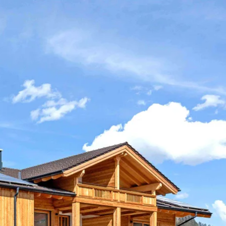
kunft
B2B Portal