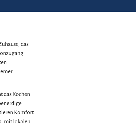
Zuhause, das
lkonzugang,
ten
quemer
ht das Kochen
benerdige
ntieren Komfort
a. mit lokalen