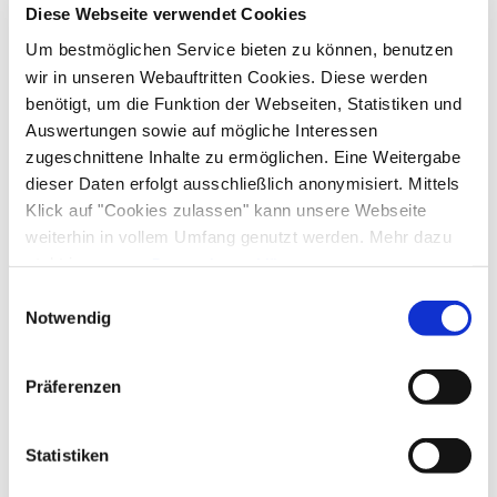
Diese Webseite verwendet Cookies
Um bestmöglichen Service bieten zu können, benutzen
wir in unseren Webauftritten Cookies. Diese werden
benötigt, um die Funktion der Webseiten, Statistiken und
Auswertungen sowie auf mögliche Interessen
zugeschnittene Inhalte zu ermöglichen. Eine Weitergabe
dieser Daten erfolgt ausschließlich anonymisiert. Mittels
Klick auf "Cookies zulassen" kann unsere Webseite
weiterhin in vollem Umfang genutzt werden. Mehr dazu
steht in unserer
Datenschutzerklärung
.
Alle Daten zu unserem Unternehmen sind im
Impressum
Einwilligungsauswahl
gelistet.
Notwendig
Präferenzen
Statistiken