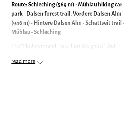
Route: Schleching (569 m) - Mühlau hiking car
park - Dalsen forest trail, Vordere Dalsen Alm
(946 m) - Hintere Dalsen Alm - Schattseit trail -
Mühlau - Schleching
The "Floderermandl" is a "horrible ghost" that
scares the shit out of children. But of course only
read more
in the legend. On the other hand, the waterfall
called «Floderer», home of the legendary
Floderermandl, is 100% real. You can pass the 50
meter high waterfall after a few minutes on the
easy round trip to the Dalsen Almen. It starts
either directly at the Tourist Info in
Schleching
or
at the Dalsen car park in Mühlau. There is also
parking at Dalsenbach. After a quarter of an hour