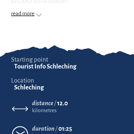
beautiful alpine pastures.
read more
Starting point
Tourist Info Schleching
Location
Schleching
distance
12.0
kilometres
duration
01:25