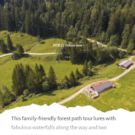
Zum
Zur
Zum
Inhalt
Suche
Footer
MTB 22 Dalsen tour
TOUR
This family-friendly forest path tour lures with
fabulous waterfalls along the way and two