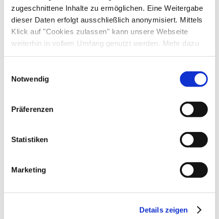
zugeschnittene Inhalte zu ermöglichen. Eine Weitergabe
dieser Daten erfolgt ausschließlich anonymisiert. Mittels
Klick auf "Cookies zulassen" kann unsere Webseite
weiterhin in vollem Umfang genutzt werden. Mehr dazu
steht in unserer
Datenschutzerklärung
.
Alle Daten zu unserem Unternehmen sind im
Impressum
Einwilligungsauswahl
gelistet.
Notwendig
Präferenzen
Statistiken
Marketing
Details zeigen