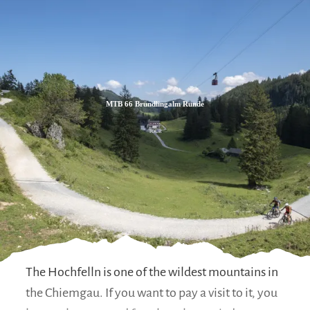
Zum
Zur
Zum
Inhalt
Suche
Footer
MTB 66 Bründlingalm Runde
TOUR
The Hochfelln is one of the wildest mountains in
the Chiemgau. If you want to pay a visit to it, you