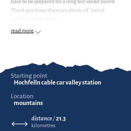
have to be prepared for a long but varied ascent.
Thank goodness there are plenty of “petrol
stations” along the way!
read more
Starting point
Hochfelln cable car valley station
Location
mountains
distance
21.3
kilometres