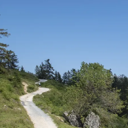
Aktivitäten im Chiemgau
Leben & 
Wandern & Gipfelglück
Veran
Radfahren &
Sehen
Mountainbiken
& Aus
Chiemsee & Wassererlebn
Tradit
Aktivitäten für die Familie
Projek
Winter
Orte 
Golfen
Karri