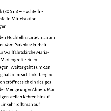
k (800 m) – Hochfelln-
felln-Mittelstation –
rgen
den Hochfelln startet man am
on
. Vom Parkplatz kurbelt
r Wallfahrtskirche Maria-
r Mariengrotte einen
agen. Weiter geht’s um den
ält man sich links bergauf
hon eröffnet sich ein riesiges
eder Menge uriger Almen. Man
nigen steilen Kehren hinauf
Einkehr rollt man auf