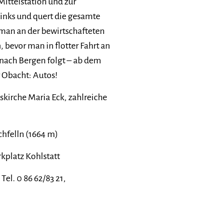
ittelstation und zur
inks und quert die gesamte
man an der bewirtschafteten
bevor man in flotter Fahrt an
nach Bergen folgt – ab dem
r Obacht: Autos!
skirche Maria Eck, zahlreiche
hfelln (1664 m)
platz Kohlstatt
Tel. 0 86 62/83 21,