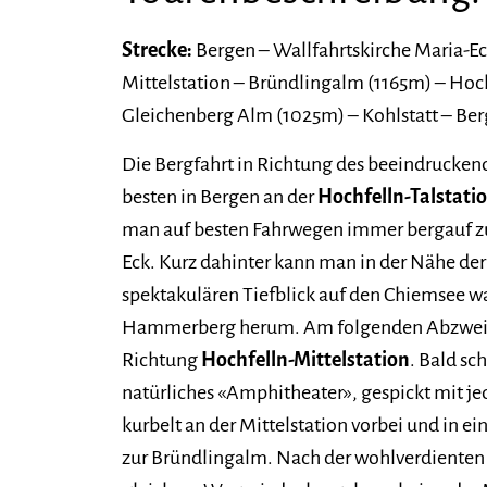
Strecke:
Bergen – Wallfahrtskirche Maria-Ec
Mittelstation – Bründlingalm (1165m) – Hoch
Gleichenberg Alm (1025m) – Kohlstatt – Be
Die Bergfahrt in Richtung des beeindrucken
besten in Bergen an der
Hochfelln-Talstati
man auf besten Fahrwegen immer bergauf zu
Eck. Kurz dahinter kann man in der Nähe de
spektakulären Tiefblick auf den Chiemsee w
Hammerberg herum. Am folgenden Abzweig h
Richtung
Hochfelln-Mittelstation
. Bald sc
natürliches «Amphitheater», gespickt mit j
kurbelt an der Mittelstation vorbei und in ei
zur Bründlingalm. Nach der wohlverdienten 