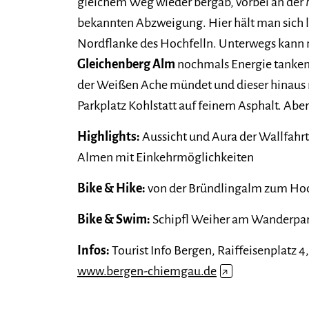
gleichem Weg wieder bergab, vorbei an der M
bekannten Abzweigung. Hier hält man sich l
Nordflanke des Hochfelln. Unterwegs kann 
Gleichenberg Alm
nochmals Energie tanken, 
der Weißen Ache mündet und dieser hinaus 
Parkplatz Kohlstatt auf feinem Asphalt. Abe
Highlights:
Aussicht und Aura der Wallfahrt
Almen mit Einkehrmöglichkeiten
Bike & Hike:
von der Bründlingalm zum Hoc
Bike & Swim:
Schipfl Weiher am Wanderpark
Infos:
Tourist Info Bergen, Raiffeisenplatz 4, 
www.bergen-chiemgau.de
↗