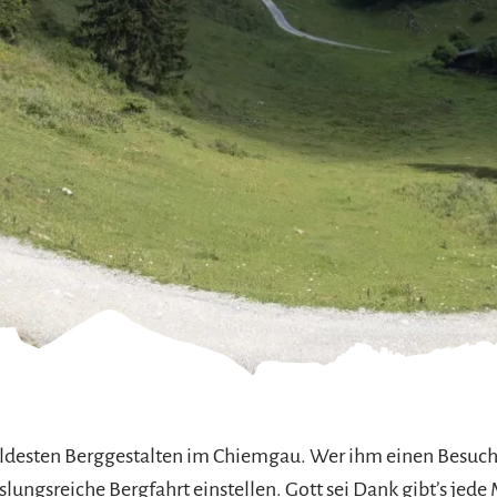
refreiheit im
mgau
gau G'schichten
wildesten Berggestalten im Chiemgau. Wer ihm einen Besuch a
slungsreiche Bergfahrt einstellen. Gott sei Dank gibt’s jed