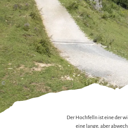
Gleitschirmfliegen &
Barrie
Luftsport
Chie
Interaktive Vollbildkarte
Chiem
©
Der Hochfelln ist eine der 
eine lange, aber abwech