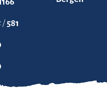
1166
t
581
0
0