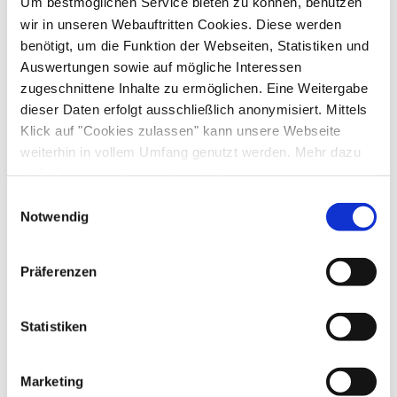
Um bestmöglichen Service bieten zu können, benutzen
wir in unseren Webauftritten Cookies. Diese werden
benötigt, um die Funktion der Webseiten, Statistiken und
Auswertungen sowie auf mögliche Interessen
zugeschnittene Inhalte zu ermöglichen. Eine Weitergabe
dieser Daten erfolgt ausschließlich anonymisiert. Mittels
Klick auf "Cookies zulassen" kann unsere Webseite
weiterhin in vollem Umfang genutzt werden. Mehr dazu
steht in unserer
Datenschutzerklärung
.
Alle Daten zu unserem Unternehmen sind im
Impressum
Einwilligungsauswahl
gelistet.
Notwendig
Präferenzen
Statistiken
Marketing