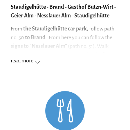
Staudigelhütte - Brand - Gasthof Butzn-Wirt -
Geier-Alm - Nesslauer Alm - Staudigelhütte
From
the Staudigelhütte car park,
follow path
no. 50
to Brand
. From here you can follow the
signs to "Nesslauer Alm"
(path no. 51). Walk
along the uphill road and pass the
Gasthof
read more
Butzn-Wirt
.
The asphalt surface soon turns to
gravel
. The
path continues to meander steeply upwards
along
the course of the Nesslauer Graben
.
During the hike you cross
a few small bridges
.
After about an hour you reach the
Geier-Alm
.
From here it is not far to the Nesslauer Almen!
With a bit of luck you can catch a glimpse of the