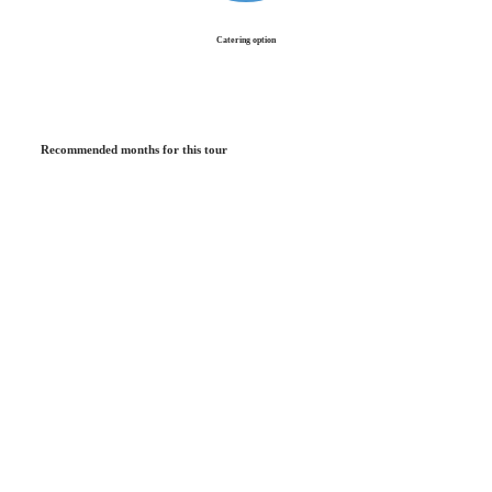
shy mountain chamois
below the alpine
Catering option
pastures.
Recommended months for this tour
January
July
February
August
March
September
April
October
May
November
June
December