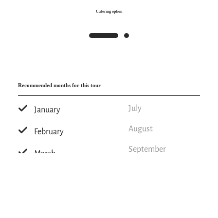
Catering option
Recommended months for this tour
July
January
August
February
September
March
October
April
November
May
December
June