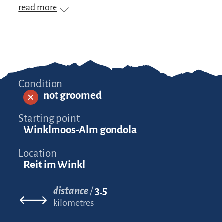
read more
Condition
not groomed
Starting point
Winklmoos-Alm gondola
Location
Reit im Winkl
distance
3.5
kilometres