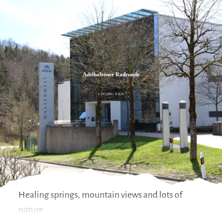
Zum
Zur
Zum
Inhalt
Suche
Footer
Adelholzener Radrunde
CYCLING TOUR
Healing springs, mountain views and lots of
nature