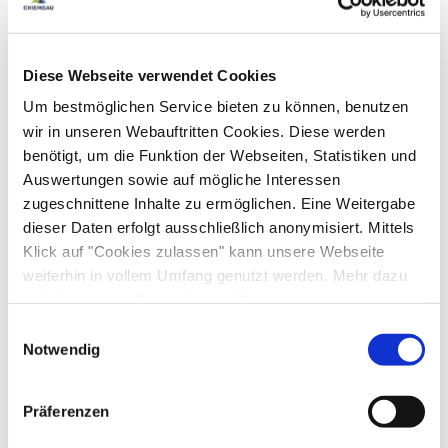
Diese Webseite verwendet Cookies
Um bestmöglichen Service bieten zu können, benutzen
wir in unseren Webauftritten Cookies. Diese werden
benötigt, um die Funktion der Webseiten, Statistiken und
Auswertungen sowie auf mögliche Interessen
zugeschnittene Inhalte zu ermöglichen. Eine Weitergabe
dieser Daten erfolgt ausschließlich anonymisiert. Mittels
Klick auf "Cookies zulassen" kann unsere Webseite
weiterhin in vollem Umfang genutzt werden. Mehr dazu
steht in unserer
Datenschutzerklärung
.
Alle Daten zu unserem Unternehmen sind im
Impressum
Einwilligungsauswahl
gelistet.
Notwendig
Präferenzen