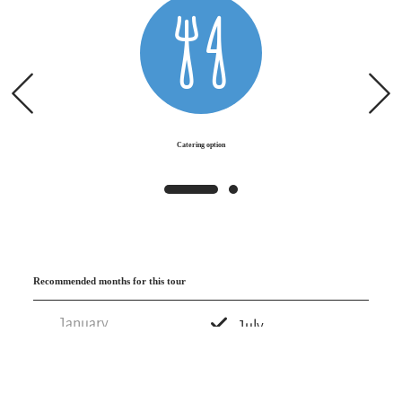
Lake Chiemsee
and the sandbanks in the Achen
delta. The tourist information and the tourist
office offer guided bird watching as well as plant
and nature hikes.
Meanwhile, the Adelholzener tour continues
Catering option
towards the Karlsperg vantage point. Here the
Hochfelln
(1,674) builds up in front of you and
specifies the next destination, the town of
Bergen
. You can cool off in the
Kneipp facility
in
the spa park or in the outdoor pool before
Recommended months for this tour
heading to Bad Adelholzen - uphill! Here is the
Primusquelle
, a
state-recognized healing
January
July
spring
and the resulting Adelholzener
February
August
Alpenquellen GmbH. You can visit the