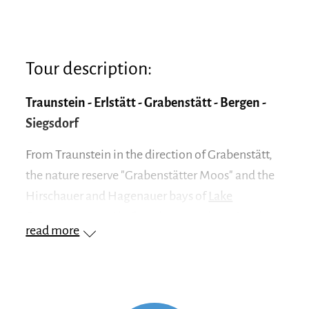
Tour description:
Traunstein - Erlstätt - Grabenstätt - Bergen -
Siegsdorf
From Traunstein in the direction of Grabenstätt,
the nature reserve "Grabenstätter Moos" and the
Hirschauer and Hagenauer bays of
Lake
Chiemsee
extend before the town sign. Here is
read more
the estuary of the Tiroler Achen, also called the
Achendelta, the largest natural
inland delta
with
a huge
world of birds
. The
nature observation
tower
in
Hirschau Bay
offers an ideal view of