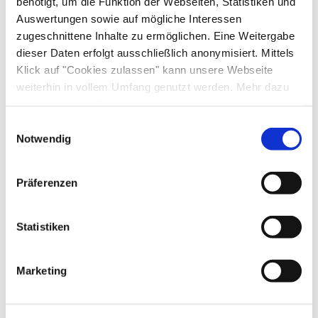
benötigt, um die Funktion der Webseiten, Statistiken und
Auswertungen sowie auf mögliche Interessen
zugeschnittene Inhalte zu ermöglichen. Eine Weitergabe
dieser Daten erfolgt ausschließlich anonymisiert. Mittels
Klick auf "Cookies zulassen" kann unsere Webseite
weiterhin in vollem Umfang genutzt werden. Mehr dazu
steht in unserer
Datenschutzerklärung
.
Alle Daten zu unserem Unternehmen sind im
Impressum
Einwilligungsauswahl
gelistet.
Notwendig
Präferenzen
Statistiken
Marketing