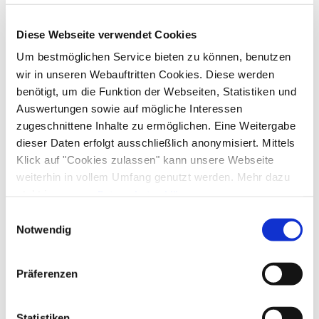
Diese Webseite verwendet Cookies
Um bestmöglichen Service bieten zu können, benutzen
wir in unseren Webauftritten Cookies. Diese werden
benötigt, um die Funktion der Webseiten, Statistiken und
Auswertungen sowie auf mögliche Interessen
zugeschnittene Inhalte zu ermöglichen. Eine Weitergabe
dieser Daten erfolgt ausschließlich anonymisiert. Mittels
Klick auf "Cookies zulassen" kann unsere Webseite
weiterhin in vollem Umfang genutzt werden. Mehr dazu
steht in unserer
Datenschutzerklärung
.
Alle Daten zu unserem Unternehmen sind im
Impressum
Einwilligungsauswahl
gelistet.
Notwendig
Präferenzen
Statistiken