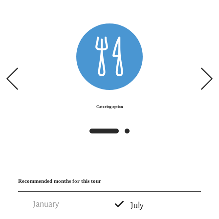
Hemmersuppenalm. Past St. Anna's Chapel and
the Sulzner Kaser hut it goes back to the starting
point.
Special features: viewpoint to lake Chiemsee at
the Hindenburghütte, St. Anna's chapel,
Hemmersuppenalm alpine pasture area.
Catering option
Tip: The Hindenburghütte can be reached by
minibuses from Reit im Winkl from the tourist
information and car park in Blindau, or via the
hiking trail from Blindau ski jumps (path no.16).
Recommended months for this tour
January
July