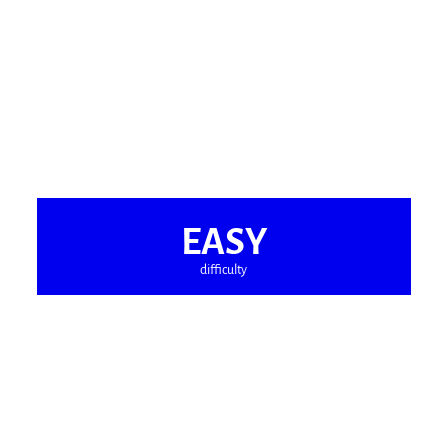
EASY
difficulty