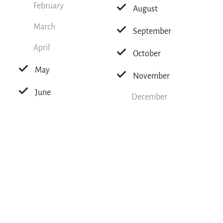
February
August
March
September
April
October
May
November
June
December
Tips for this tour
From the Hemmersuppenalm you have a