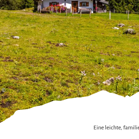
Gleitschirmfliegen &
Barrie
Luftsport
Chie
Interaktive Vollbildkarte
Chiem
©
Eine leichte, fami