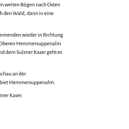
in weiten Bögen nach Osten
h den Wald, dann in eine
kommenden wieder in Richtung
zur Oberen Hemmersuppenalm
d dem Sulzner Kaser geht es
chau an der
gebiet Hemmersuppenalm.
ner Kaser.