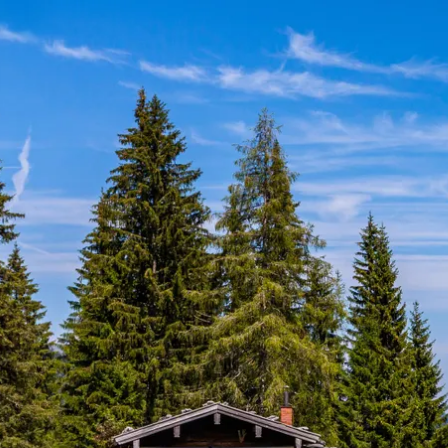
Aktivitäten im Chiemgau
Leben & 
Wandern & Gipfelglück
Veran
Radfahren &
Sehen
Mountainbiken
& Aus
Chiemsee & Wassererlebn
Tradit
Aktivitäten für die Familie
Projek
Winter
Orte 
Golfen
Karri