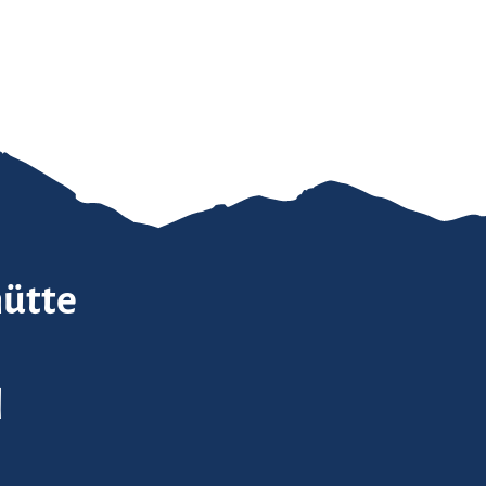
ütte
l