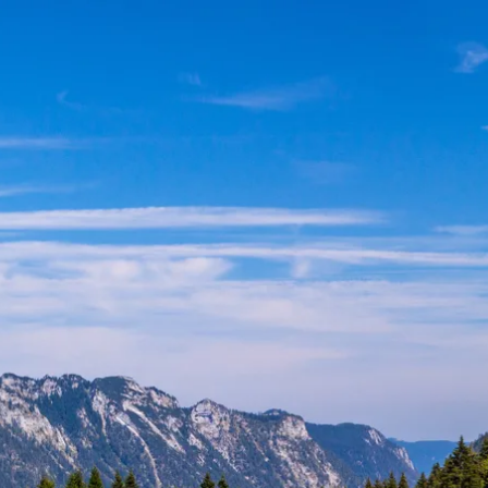
kunft
B2B Portal