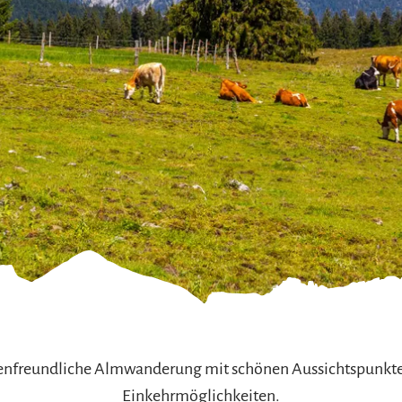
refreiheit im
mgau
gau G'schichten
lienfreundliche Almwanderung mit schönen Aussichtspunk
Einkehrmöglichkeiten.