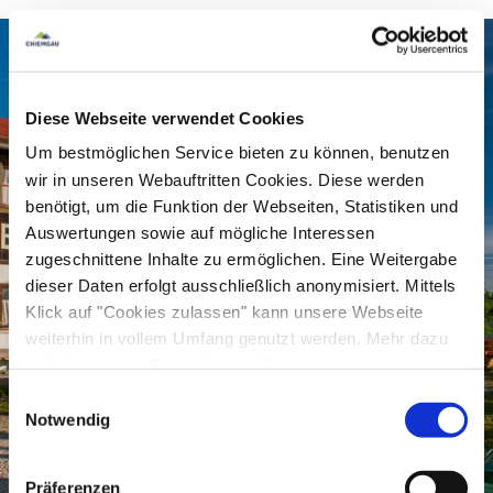
offers you a
traditional Bavarian snack
, which
you can enjoy with the
perfect view of the
Chiemgau
. You can also rent the Alm with three
Diese Webseite verwendet Cookies
rooms for
private celebrations
with up to 100
Um bestmöglichen Service bieten zu können, benutzen
people.
wir in unseren Webauftritten Cookies. Diese werden
benötigt, um die Funktion der Webseiten, Statistiken und
Auswertungen sowie auf mögliche Interessen
Opportunities for ascent to the
zugeschnittene Inhalte zu ermöglichen. Eine Weitergabe
dieser Daten erfolgt ausschließlich anonymisiert. Mittels
Alm
Klick auf "Cookies zulassen" kann unsere Webseite
weiterhin in vollem Umfang genutzt werden. Mehr dazu
From Bergen, the Kalkofen hiking car park
is
steht in unserer
Datenschutzerklärung
.
approx. 1 1/2 hours and 500 meters in altitude
Alle Daten zu unserem Unternehmen sind im
Impressum
Einwilligungsauswahl
Approx. 45 minutes from Ruhpolding
gelistet.
Notwendig
Steinbergalm car park
Approx. 15 minutes from the middle station of
Präferenzen