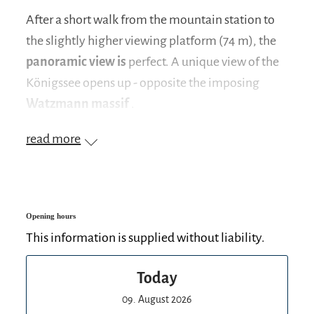
After a short walk from the mountain station to
the slightly higher viewing platform (74 m), the
panoramic view is
perfect. A unique view of the
Königssee opens up - opposite the imposing
Watzmann massif
.
read more
Little break
In addition to the extensive hiking area to nearby
Opening hours
alpine pastures and striking mountain peaks
This information is supplied without liability.
around the Jenner, Schönau's local mountain is
also a
real pleasure
in winter.
Today
The two cozy restaurants HALBZEIT (at the
09. August 2026