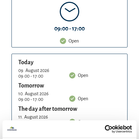
middle station) and JENNERALM (at the
mountain station) with their
regional delicacies
are the perfect stop for every excursion on the
Jenner.
09:00 - 17:00
Open
Information on current prices and opening times
is available at:
https://www.jennerbahn.de/
↗
Today
09. August 2026
Open
09:00 - 17:00
Tomorrow
10. August 2026
Open
09:00 - 17:00
The day after tomorrow
11. August 2026
Open
09:00 - 17:00
Wednesday