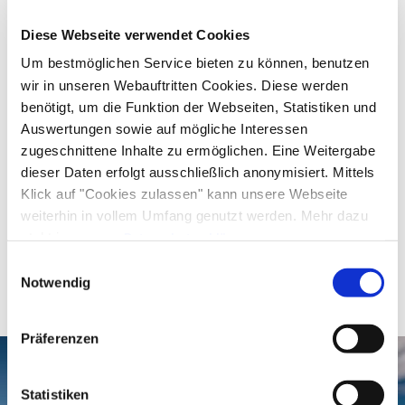
12. August 2026
Open
09:00 - 17:00
Diese Webseite verwendet Cookies
Thursday
Um bestmöglichen Service bieten zu können, benutzen
13. August 2026
wir in unseren Webauftritten Cookies. Diese werden
Open
09:00 - 17:00
benötigt, um die Funktion der Webseiten, Statistiken und
Friday
Auswertungen sowie auf mögliche Interessen
14. August 2026
zugeschnittene Inhalte zu ermöglichen. Eine Weitergabe
Open
09:00 - 17:00
dieser Daten erfolgt ausschließlich anonymisiert. Mittels
Saturday
Klick auf "Cookies zulassen" kann unsere Webseite
15. August 2026
weiterhin in vollem Umfang genutzt werden. Mehr dazu
Open
09:00 - 17:00
steht in unserer
Datenschutzerklärung
.
Alle Daten zu unserem Unternehmen sind im
Impressum
Einwilligungsauswahl
gelistet.
Notwendig
Präferenzen
Statistiken