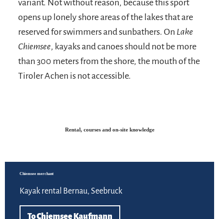
variant. Not without reason, because this sport
opens up lonely shore areas of the lakes that are
reserved for swimmers and sunbathers. On
Lake
Chiemsee
, kayaks and canoes should not be more
than 300 meters from the shore, the mouth of the
Tiroler Achen is not accessible.
Rental, courses and on-site knowledge
To
Chiemsee merchant
Kayak rental Bernau, Seebruck
To Chiemsee Kaufmann