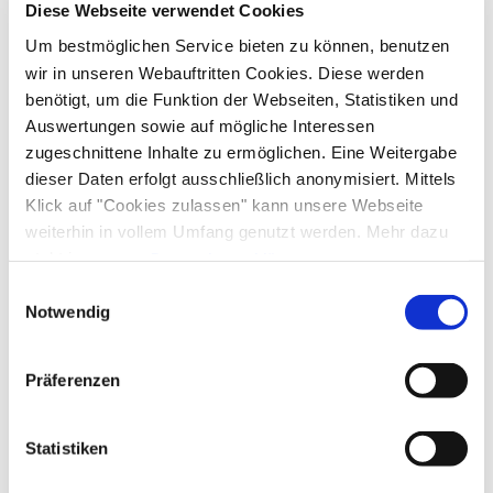
Diese Webseite verwendet Cookies
To the water sports center
Um bestmöglichen Service bieten zu können, benutzen
wir in unseren Webauftritten Cookies. Diese werden
benötigt, um die Funktion der Webseiten, Statistiken und
Auswertungen sowie auf mögliche Interessen
zugeschnittene Inhalte zu ermöglichen. Eine Weitergabe
dieser Daten erfolgt ausschließlich anonymisiert. Mittels
Klick auf "Cookies zulassen" kann unsere Webseite
Lea
weiterhin in vollem Umfang genutzt werden. Mehr dazu
steht in unserer
Datenschutzerklärung
.
Alle Daten zu unserem Unternehmen sind im
Impressum
Einwilligungsauswahl
gelistet.
Notwendig
Präferenzen
Statistiken