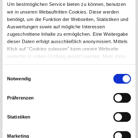
Um bestmöglichen Service bieten zu können, benutzen
wir in unseren Webauftritten Cookies. Diese werden
benötigt, um die Funktion der Webseiten, Statistiken und
Auswertungen sowie auf mögliche Interessen
zugeschnittene Inhalte zu ermöglichen. Eine Weitergabe
dieser Daten erfolgt ausschließlich anonymisiert. Mittels
Klick auf "Cookies zulassen" kann unsere Webseite
weiterhin in vollem Umfang genutzt werden. Mehr dazu
steht in unserer
Datenschutzerklärung
.
Alle Daten zu unserem Unternehmen sind im
Impressum
Einwilligungsauswahl
gelistet.
Notwendig
Präferenzen
Statistiken
Marketing