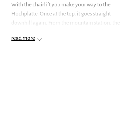
With the chairlift you make your way to the
Hochplatte. Once at the top, it goes straight
downhill again. From the mountain station, the
winding toboggan run runs for around three
read more
kilometers through the white mountain forest. In
parts it also goes quickly. After about 20 minutes
you will reach your starting point, the valley
station of the Hochplattenbahn in
Marquartstein
.
In addition to the comfortable ascent with the
chairlift, you also have the option of hiking to the
mountain station. A beautiful snow-covered
forest path leads from the valley station up to the
Catering option
Staffn-Alm
. Much joy!