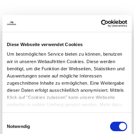
Diese Webseite verwendet Cookies
Um bestmöglichen Service bieten zu können, benutzen
wir in unseren Webauftritten Cookies. Diese werden
benötigt, um die Funktion der Webseiten, Statistiken und
Auswertungen sowie auf mögliche Interessen
zugeschnittene Inhalte zu ermöglichen. Eine Weitergabe
dieser Daten erfolgt ausschließlich anonymisiert. Mittels
Klick auf "Cookies zulassen" kann unsere Webseite
weiterhin in vollem Umfang genutzt werden. Mehr dazu
steht in unserer
Datenschutzerklärung
.
Alle Daten zu unserem Unternehmen sind im
Impressum
Einwilligungsauswahl
gelistet.
Notwendig