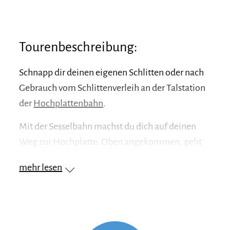
Tourenbeschreibung:
Schnapp dir deinen eigenen Schlitten oder nach
Gebrauch vom Schlittenverleih an der Talstation
der
Hochplattenbahn
.
Mit der Sesselbahn machst du dich auf deinen
Weg zur Hochplatte. Oben angekommen, geht
es direkt wieder bergab. Von der Bergstation aus
mehr lesen
verläuft die kurvige Rodelbahn auf rund drei
Kilometern durch den weißen Bergwald.
Streckenweise geht es auch rasant dahin. Nach
etwa 20 Minuten erreichst du dann deinen